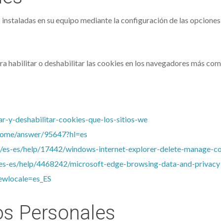
 instaladas en su equipo mediante la configuración de las opciones 
ara habilitar o deshabilitar las cookies en los navegadores más co
tar-y-deshabilitar-cookies-que-los-sitios-we
hrome/answer/95647?hl=es
m/es-es/help/17442/windows-internet-explorer-delete-manage-c
/es-es/help/4468242/microsoft-edge-browsing-data-and-privacy
ewlocale=es_ES
os Personales