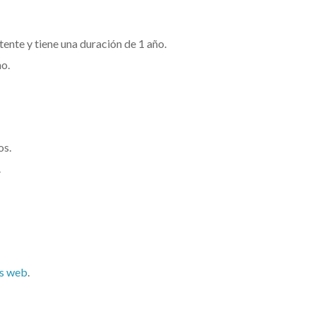
ente y tiene una duración de 1 año.
ño.
os.
.
os web
.