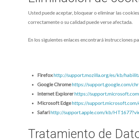
Usted puede aceptar, bloquear o eliminar las cookies
correctamente o su calidad puede verse afectada.
En los siguientes enlaces encontrará instrucciones p
Firefox
http://support.mozilla.org/es/kb/habili
Google Chrome
https://support.google.com/c
Internet Explorer
https://support.microsoft.co
Microsoft Edge
https://support.microsoft.com
Safari
http://support.apple.com/kb/HT1677?vi
Tratamiento de Dat