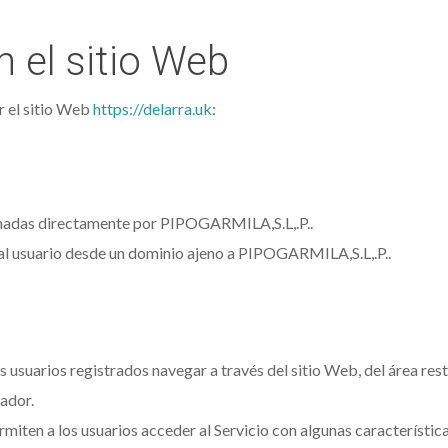
n el sitio Web
or el sitio Web
https://delarra.uk
:
onadas directamente por PIPOGARMILA,S.L,.P..
 al usuario desde un dominio ajeno a PIPOGARMILA,S.L,.P..
 usuarios registrados navegar a través del sitio Web, del área rest
ador.
miten a los usuarios acceder al Servicio con algunas característic